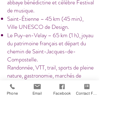
abbaye bénédictine et célèbre Festival
de musique.
Saint-Étienne – 45 km (45 min),
Ville UNESCO de Design.
Le Puy-en-Velay – 65 km (1 h), joyau
du patrimoine français et départ du
chemin de Saint-Jacques-de-
Compostelle.
Randonnée, VTT, trail, sports de pleine
nature, gastronomie, marchés de
producteurs, villages de caractère et
patrimoine… Profitez d'un séjour au
Phone
Email
Facebook
Contact Form
cœur d'une région authentique où
nature, détente et découvertes se
conjuguent toute l'année.
Quelle que soit la saison, la région
offre de nombreuses activités pour