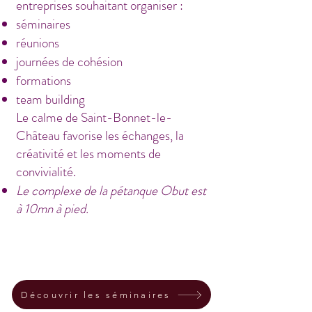
entreprises souhaitant organiser :
séminaires
réunions
journées de cohésion
formations
team building
Le calme de Saint-Bonnet-le-
Château favorise les échanges, la
créativité et les moments de
convivialité.
Le complexe de la pétanque Obut est
à 10mn à pied.
Deux gîtes de charme
Découvrir les séminaires