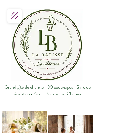
Grand gîte de charme • 30 couchages • Salle de
réception • Saint-Bonnet-le-Château