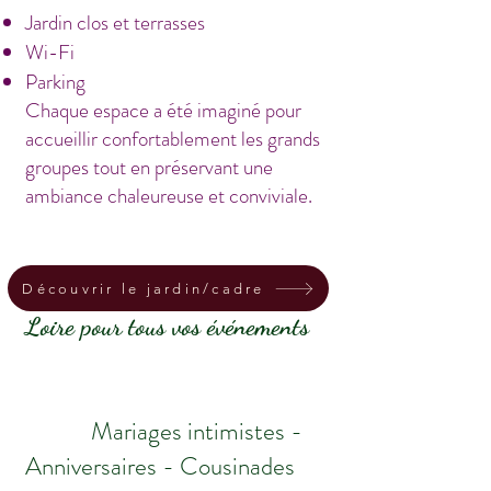
Jardin clos et terrasses
Wi-Fi
Parking
Chaque espace a été imaginé pour
accueillir confortablement les grands
groupes tout en préservant une
ambiance chaleureuse et conviviale.
Un grand gîte dans la
Découvrir le jardin/cadre
Loire pour tous vos événements
Mariages intimistes -
Anniversaires - Cousinades