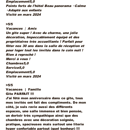
Emplacement5,0
Points forts de l'hôtel Beau panorama · Calme
· Adapté aux enfants
Visité en mars 2024
>5/5
Vacances ❘ Amis
Un gite super ! Avec du charme, une jolie
décoration, Impeccablement équipé et des
propriétaires très accueillants ! Parfait pour
fêter nos 30 ans dans la salle de réception et
pour loger tout les invités dans le coin nuit !
Rien à reproché !
Merci à vous !
Chambres5,0
Service5,0
Emplacement5,0
Visité en mars 2024
>
5/5
Vacances | Famille
Gite PARFAIT !!!
J'ai fêté mon anniversaire dans ce gîte, tous
mes invités ont fait des compliments. De mon
côté, je suis ravie aussi des différents
espaces, une salle immense et bien pensée,
un dortoir très sympathique ainsi que des
chambres avec une décoration soignée,
pratique, spacieuses mais surtout une literie
hyper confortable partout (quel bonheur) !!!