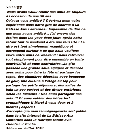
>*****5/5
Nous avons voulu réunir nos amis de toujours
à l'occasion de nos 50 ans
Qu'avez vous préféré ? Décrivez nous votre
expérience dans notre gîte de charme à La
Bâtisse Aux Lanternes.: Impossible de dire ce
que nous avons préféré... j'ai encore des
étoiles dans les yeux deux jours après notre
retour tant le weekend a été une réussite ! Le
gîte est tout simplement magnifique et
correspond surtout à ce que nous voulions
vivre entre amis ce weekend : nous retrouver
tout simplement pour être ensemble en toute
convivialité et sans contraintes...le gîte
possède une grande salle équipée et décorée
avec soins pour faire la fête et partager les
repas, des chambres décorées avec beaucoup
de goût, une cuisine à l'étage au top pour
partager les petits déjeuners, des salles de
bain un peu partout et des divers extérieurs
selon les humeurs ! Nos amis partagent nos
avis !!! Et sans oublier des hôtes fort
sympathiques !! Merci à vous deux et à
bientôt j'espère !
J’accepte que mon témoignage/avis soit publié
dans le site internet de La Bâtisse Aux
Lanternes dans la rubrique retour avis
clients.: ✓ Coché
Séjour en Juillet 2024