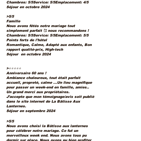
Chambres: 5/5Service: 5/5Emplacement: 4/5
Séjour en octobre 2024
>5/5
Famille
Nous avons fêtés notre mariage tout
simplement parfait 🥰 nous recommandons !
Chambres: 5/5Service: 5/5Emplacement: 5/5
Points forts de l'hôtel
Romantique, Calme, Adapté aux enfants, Bon
rapport qualité-prix, High-tech
Séjour en octobre 2024
>⭐⭐⭐⭐⭐
Anniversaire 60 ans !
Ambiance chaleureux, tout était parfait
accueil, propreté, calme ...Un lieu magnifique
pour passer un week-end en famille, amies..
Un grand merci aux propriétaires.
J’accepte que mon témoignage/avis soit publié
dans le site internet de La Bâtisse Aux
Lanternes.
Séjour en septembre 2024
>5/5
Nous avons choisi la Bâtisse aux lanternes
pour célébrer notre mariage. Ce fut un
merveilleux week end. Nous avons tous pu
dormir sur place. Nous avons pu bien profiter