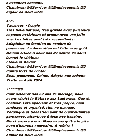
d'excellent conseils.
Chambres: 5/5Service: 5/5Emplacement: 5/5
Séjour en Août 2024
>5/5
Vacances · Couple
Très belle bâtisse, très grande avec plusieurs
espaces extérieurs et propre avec une jolie
vue. Les hôtes sont très accueillants.
Adaptable en fonction du nombre de
personnes. La décoration est faite avec goût.
Maison située à deux pas du centre de saint
bonnet le château.
Élodie et Xavier
Chambres: 5/5Service: 5/5Emplacement: 5/5
Points forts de l'hôtel
Beau panorama, Calme, Adapté aux enfants
Visite en Août 2024
>*****5/5
Pour célébrer nos 60 ans de mariage, nous
avons choisi la Bâtisse aux Lanternes. Que du
bonheur. Gîte spacieux et très propre, bien
aménagé et organisé, rien ne manque.
Véronique et Sébastien sont de bienveillantes
personnes, attentives à tous nos besoins.
Merci encore à eux. Nous avons quitté le gîte
avec d'heureux souvenirs. A refaire !
Chambres: 5/5Service: 5/5Emplacement: 5/5
Séjour en Août 2024