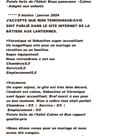
Points forts de l'hôtel: Beau panorama · Calme
· Adapté aux enfants
***** 5 étoiles / janvier 2024
J’ACCEPTE QUE MON TEMOIGNAGE/AVIS
SOIT PUBLIÉ DANS LE SITE INTERNET DE LA
BÂTISSE AUX LANTERNES.
>Véronique et Sébastien super accueillant
Un magnifique site pour un mariage un
réveillon ou en familles
Super équipement
Nous reviendrons c est sur
Chambres5,0
Service5,0
Emplacement5,0
>Vacances
Un super séjour, le gîte est très bien décoré,
l'endroit est calme, Sébastien et Véronique
sont hyper accueillant. Bref merci à eux pour
ce bon moment. Rien à redire tout était parfait
Chambres : 5/5 | Service : 5/5 |
Emplacement : 5/5
Points forts de l'hôtel Calme et Bon rapport
qualité-prix
>
Nous étions venus pour un mariage et nous
avons été conquis.