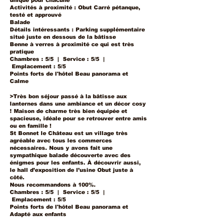
unique pour chacune
Activités à proximité : Obut Carré pétanque,
testé et approuvé
Balade
Détails intéressants : Parking supplémentaire
situé juste en dessous de la bâtisse
Benne à verres à proximité ce qui est très
pratique
Chambres : 5/5 | Service : 5/5 |
Emplacement : 5/5
Points forts de l'hôtel Beau panorama et
Calme
>Très bon séjour passé à la bâtisse aux
lanternes dans une ambiance et un décor cosy
! Maison de charme très bien équipée et
spacieuse, idéale pour se retrouver entre amis
ou en famille !
St Bonnet le Château est un village très
agréable avec tous les commerces
nécessaires. Nous y avons fait une
sympathique balade découverte avec des
énigmes pour les enfants. À découvrir aussi,
le hall d’exposition de l’usine Obut juste à
côté.
Nous recommandons à 100%.
Chambres : 5/5 | Service : 5/5 |
Emplacement : 5/5
Points forts de l'hôtel Beau panorama et
Adapté aux enfants