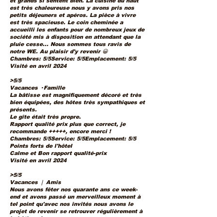
et grands si sentent bien. La cuisine du haut
est très chaleureuse nous y avons pris nos
petits déjeuners et apéros. La pièce à vivre
est très spacieuse. Le coin cheminée a
accueilli les enfants pour de nombreux jeux de
société mis à disposition en attendant que la
pluie cesse... Nous sommes tous ravis de
notre WE. Au plaisir d'y revenir 😀
Chambres: 5/5Service: 5/5Emplacement: 5/5
Visité en avril 2024
>
5/5
Vacances · Famille
La bâtisse est magnifiquement décoré et très
bien équipées, des hôtes très sympathiques et
présents.
Le gîte était très propre.
Rapport qualité prix plus que correct, je
recommande +++++, encore merci !
Chambres: 5/5Service: 5/5Emplacement: 5/5
Points forts de l'hôtel
Calme et Bon rapport qualité-prix
Visité en avril 2024
>5/5
Vacances ❘ Amis
Nous avons fêter nos quarante ans ce week-
end et avons passé un merveilleux moment à
tel point qu'avec nos invités nous avons le
projet de revenir se retrouver régulièrement à