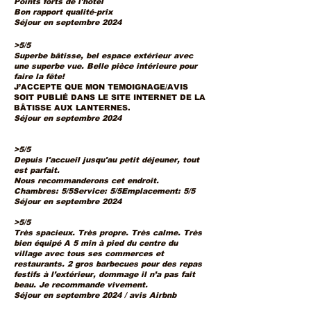
Points forts de l'hôtel
Bon rapport qualité-prix
Séjour en septembre 2024
>5/5
Superbe bâtisse, bel espace extérieur avec
une superbe vue. Belle pièce intérieure pour
faire la fête!
J’ACCEPTE QUE MON TEMOIGNAGE/AVIS
SOIT PUBLIÉ DANS LE SITE INTERNET DE LA
BÂTISSE AUX LANTERNES.
Séjour en septembre 2024
>5/5
Depuis l'accueil jusqu'au petit déjeuner, tout
est parfait.
Nous recommanderons cet endroit.
Chambres: 5/5Service: 5/5Emplacement: 5/5
Séjour en septembre 2024
>5/5
Très spacieux. Très propre. Très calme. Très
bien équipé A 5 min à pied du centre du
village avec tous ses commerces et
restaurants. 2 gros barbecues pour des repas
festifs à l’extérieur, dommage il n’a pas fait
beau. Je recommande vivement.
Séjour en septembre 2024 / avis Airbnb