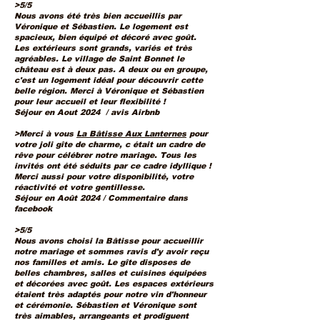
>5/5
Nous avons été très bien accueillis par
Véronique et Sébastien. Le logement est
spacieux, bien équipé et décoré avec goût.
Les extérieurs sont grands, variés et très
agréables. Le village de Saint Bonnet le
château est à deux pas. A deux ou en groupe,
c'est un logement idéal pour découvrir cette
belle région. Merci à Véronique et Sébastien
pour leur accueil et leur flexibilité !
Séjour en Aout 2024 / avis Airbnb
>
Merci à vous
La Bâtisse Aux Lanternes
pour
votre joli gîte de charme, c était un cadre de
rêve pour célébrer notre mariage. Tous les
invités ont été séduits par ce cadre idyllique !
Merci aussi pour votre disponibilité, votre
réactivité et votre gentillesse.
Séjour en Août 2024 / Commentaire dans
facebook
>5/5
Nous avons choisi la Bâtisse pour accueillir
notre mariage et sommes ravis d'y avoir reçu
nos familles et amis. Le gîte disposes de
belles chambres, salles et cuisines équipées
et décorées avec goût. Les espaces extérieurs
étaient très adaptés pour notre vin d'honneur
et cérémonie. Sébastien et Véronique sont
très aimables, arrangeants et prodiguent