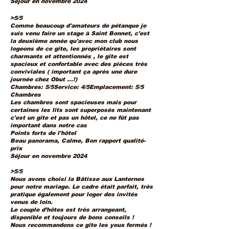
Séjour en novembre 2024
>5/5
Comme beaucoup d'amateurs de pétanque je
suis venu faire un stage à Saint Bonnet, c'est
la deuxième année qu'avec mon club nous
logeons de ce gîte, les propriétaires sont
charmants et attentionnés , le gîte est
spacieux et confortable avec des pièces très
conviviales ( important ça après une dure
journée chez Obut ...!)
Chambres: 5/5Service: 4/5Emplacement: 5/5
Chambres
Les chambres sont spacieuses mais pour
certaines les lits sont superposés maintenant
c'est un gîte et pas un hôtel, ce ne fût pas
important dans notre cas
Points forts de l'hôtel
Beau panorama, Calme, Bon rapport qualité-
prix
Séjour en novembre 2024
>5/5
Nous avons choisi la Bâtisse aux Lanternes
pour notre mariage. Le cadre était parfait, très
pratique également pour loger des invités
venus de loin.
Le couple d’hôtes est très arrangeant,
disponible et toujours de bons conseils !
Nous recommandons ce gîte les yeux fermés !