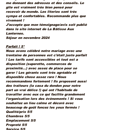
me donnant des adresses et des conseils. Le
gîte est vraiment très bien pensé pour
recevoir du monde. Les literies sont très
sympa et confortables. Recommande plus que
vivement !
J’accepte que mon témoignage/avis soit publié
dans le site internet de La Bâtisse Aux
Lanternes.
Séjour en novembre 2024
Parfait ! 5*
Nous avons célébré notre mariage avec une
trentaine de personnes est c'était juste parfait
! Les tarifs sont accessibles et tout est a
disposition (superette, commerces de
proximité...) avec assez de place pour se
garer ! Les gérants sont très agréable et
disponible chose assez rare ! Nous
recommandons fortement ! Ils proposent aussi
des traiteurs (la casa du dondon pour notre
part un vrai délice !) qui ont l'habitude de
travailler avec eux ce qui facilite grandement
l'organisation lors des évènements ! Si vous
souhaitez un lieu calme et décoré avec
beaucoup de goût foncez les yeux fermés !
Qualité/prix 5/5
Chambres 5/5
Emplacement 5/5
Propreté 5/5
Service 5/5