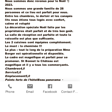
Nous sommes donc revenus pour le Noël 🎅
2023.
Nous sommes une grande famille de 28
personnes et ce lieu est parfait pour nous.
Entre les chambres, le dortoir et les canapés
lits nous étions tous logés avec confort,
calme et volupté
La décoration spéciale Noël faite par les
propriétaires était parfait et de très bon goût.
La salle de réception est parfaite et toute la
vaisselle est plus que suffisante.
Les 2 cuisines sont équipées complètement.
Le must : la cheminée !!!
Le plus : tout le long de la préparation Mme
Berger est opérationnelle et disponible.
Le cadre est magnifique et parfait pour se
promener. St Bonnet le Château est
magnifique et il y a tous les commerçants.
Chambres4,0
Service5,0
Emplacement5,0
Points forts de l'hôtelBeau panorama ·
Romantique · Calme · Adapté aux enfants
ChambresCalmes douillettes spacieuses très
joliment décorées
Phone
Email
Facebook
Contact Form
Activités à proximitéVisite de St Bonnet le
Château Circuits pédestres Stade
J’ACCEPTE QUE MON TEMOIGNAGE/AVIS
SOIT PUBLIÉ DANS LE SITE INTERNET DE LA
BÂTISSE AUX LANTERNES DANS LA