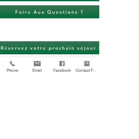
Foire Aux Questions ?
Réservez votre prochain séjour !
Phone
Email
Facebook
Contact Form
Grand Gîte de Charme
6 Chemin de Villeneuve
42380 Saint-Bonnet le Château
06 27 69 59 81 - 06 57 69
86 21