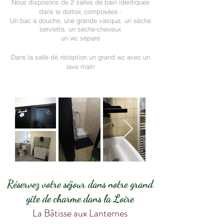
Nous disposons de 2 salles de bain identiques
dans le dortoir, composées :
Un bac à douche, une grande vasque, un sèche
serviette, un sèche-cheveux
un wc séparé
Dans la salle de réception un grand wc avec un
lave main
Réservez votre séjour dans notre grand
gîte de charme dans la Loire
La Bâtisse aux Lanternes