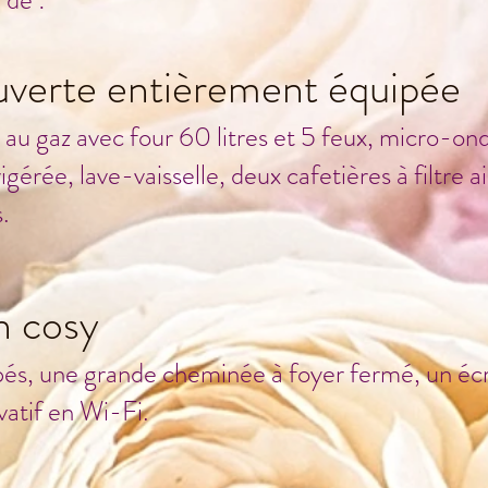
de :
uverte entièrement équipée
au gaz avec four 60 litres et 5 feux, micro-on
igérée, lave-vaisselle, deux cafetières à filtre a
.
n cosy
pés, une grande cheminée à foyer fermé, un écra
vatif en Wi-Fi.