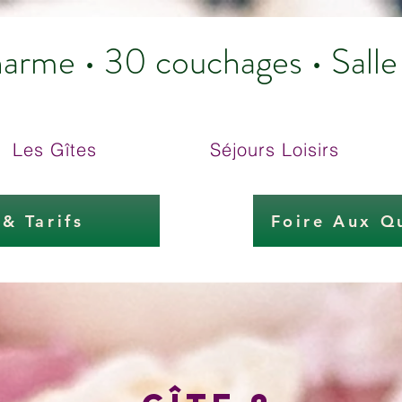
harme • 30 couchages • Sall
Les Gîtes
Séjours Loisirs
 & Tarifs
Foire Aux Q