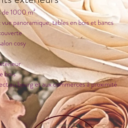
os de 1000 m²
 vue panoramique, tables en bois et bancs
couverte
alon cosy
xtérieur
e bois
irect au bourg et aux commerces à proximité