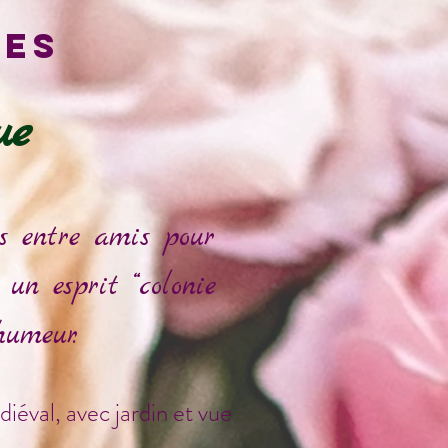
nes
ue
us entre amis pour
un esprit “colonie
humeur.
éval, avec jardin et vue