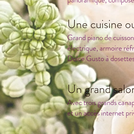
panoramique, composé 
Une cuisine o
Grand piano de cuisson 
électrique, armoire réfr
Dolce Gusto à dosettes
Un grand salo
Avec trois grands cana
et un accès internet pri