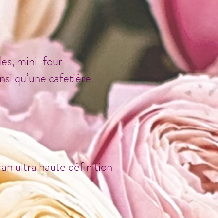
des, mini-four
insi qu’une cafetière
n ultra haute définition