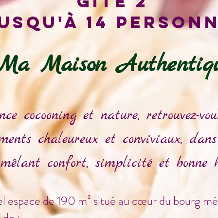
Gîte 2
usqu'à 14 person
Ma Maison Authentiq
e cocooning et nature, retrouvez-vo
ents chaleureux et conviviaux, dans 
 mêlant confort, simplicité et bonne 
el espace de 190 m² situé au cœur du bourg médi