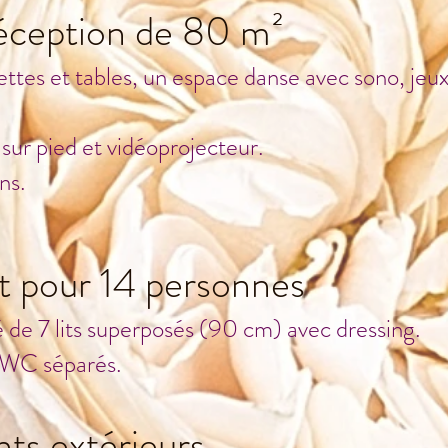
réception de 80 m²
es et tables, un espace danse avec sono, jeux
 sur pied et vidéoprojecteur.
ns.
t pour 14 personnes
é de 7 lits superposés (90 cm) avec dressing.
2 WC séparés.
ts extérieurs