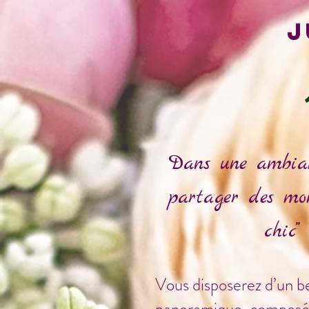
j
Dans une ambianc
partager des mom
chic”
Vous disposerez d’un b