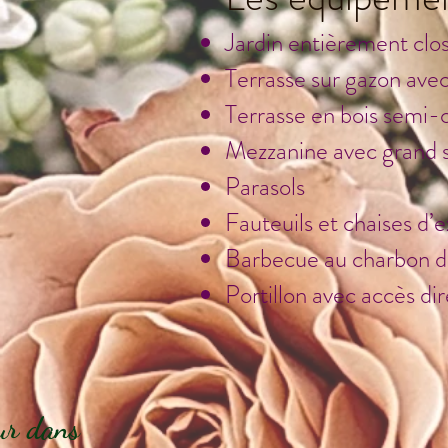
Jardin entièrement cl
Terrasse sur gazon avec
Terrasse en bois semi-
Mezzanine avec grand s
Parasols
Fauteuils et chaises d’e
Barbecue au charbon d
Portillon avec accès d
our dans