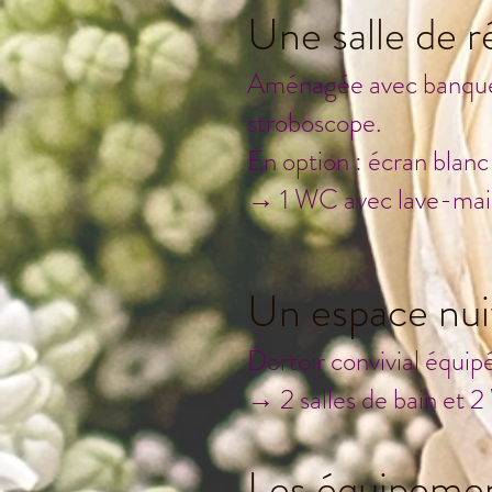
Une salle de 
Aménagée avec banquett
stroboscope.
En option : écran blanc
→ 1 WC avec lave-mai
Un espace nui
Dortoir convivial équip
→ 2 salles de bain et 
Les équipemen