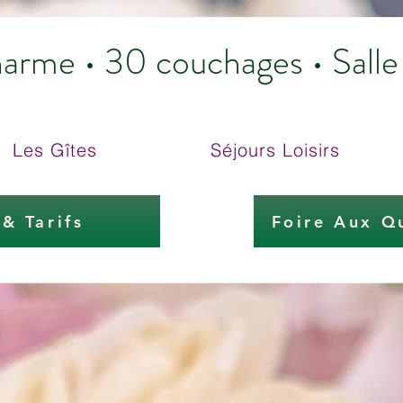
harme • 30 couchages • Sall
Les Gîtes
Séjours Loisirs
 & Tarifs
Foire Aux Q