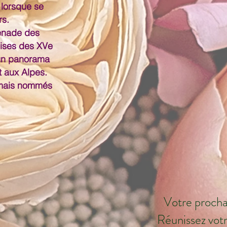
 lorsque se
rs.
enade des
ises des XVe
 un panorama
t aux Alpes.
ormais nommés
Votre procha
Réunissez votr