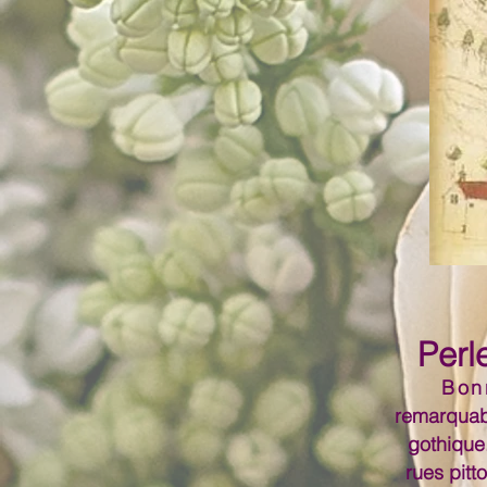
Perl
Bon
remarquab
gothique.
rues pit