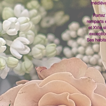
médiév
Partez
remparts 
et XVIe s
exception
Ses habit