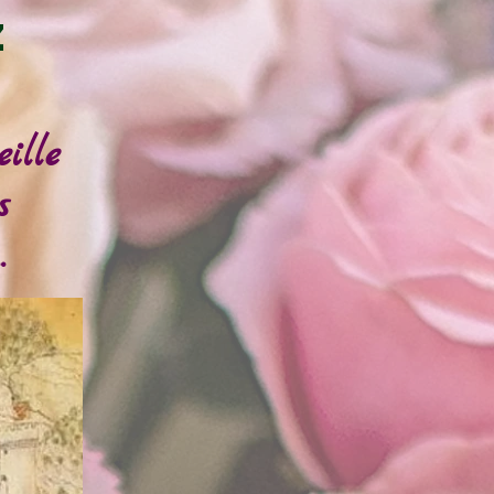
z
ille
s
.