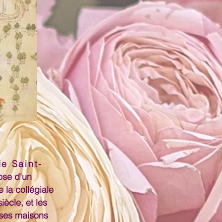
de Saint-
ose d'un
 la collégiale
ècle, et les
ses maisons