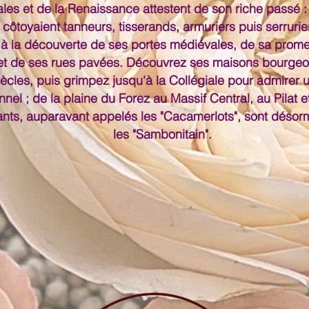
ales
et de la Renaissance attestent de son riche passé :
côtoyaient tanneurs, tisserands, armuriers puis serrurie
 à la découverte de ses
portes médiévales, de sa prom
et de ses
rues
pavées. Découvrez ses maisons bourgeo
iècles, puis grimpez jusqu'à la Collégiale pour admirer
nel ; de la plaine du Forez au Massif Central, au Pilat e
ants, auparavant appelés les "Cacamerlots", sont dés
les "Sambonitain".