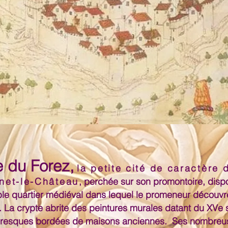
e du Forez,
la petite cité de caractère 
net-le-Château
, perchée sur son promontoire, disp
le
quartier médiéval
dans lequel le promeneur découvre
 La crypte abrite des peintures murales datant du XVe si
toresques bordées de maisons anciennes.
Ses
nombreu